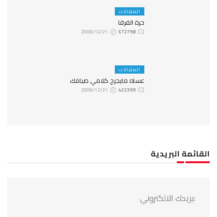
المقالات
حرة الفرقا
2009/12/21
572798
المقالات
عساه مايجرح كلامي صيامك
2009/12/21
422399
القائمة البريدية
:بريدك الالكتروني