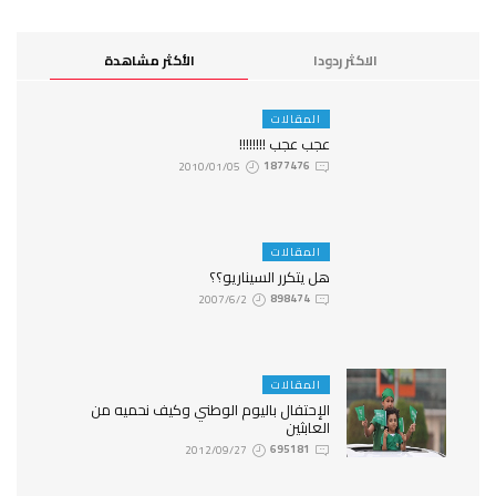
الاكثر ردودا
الأكثر مشاهدة
المقالات
عجب عجب !!!!!!!!
2010/01/05
1877476
المقالات
هل يتكرر السيناريو؟؟
2007/6/2
898474
المقالات
الإحتفال باليوم الوطني وكيف نحميه من
العابثين
2012/09/27
695181