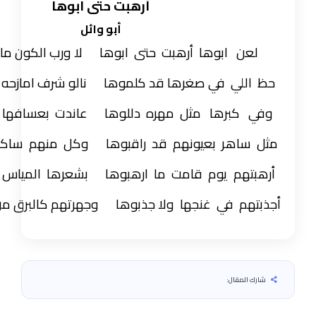
أرهبت حتى ابوها
أبو وائل
ابوها أرهبت حتى
ابوها لا ورب الكون ما مثله
مثيل
ي في صغرها قد
كلموها نالو شرف امازحه وهذا
الحصيل
برها مثل مهره
دللوها عاندت بعسافها راعي
الأصيل
هر بعيونهم قد
راقبوها وكل منهم ساكتن خايف
يعيل
م يوم قامت ما
ارهبوها بشعرها المياس والخصر
النحيل
 في غنجها ولا
جذبوها وجهرتهم كالبرق من وسط المخيل
ال: