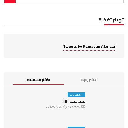
تويتر تغذية
Tweets by Ramadan Alanazi
الاكثر ردودا
الأكثر مشاهدة
المقالات
عجب عجب !!!!!!!!
2010/01/05
1877476