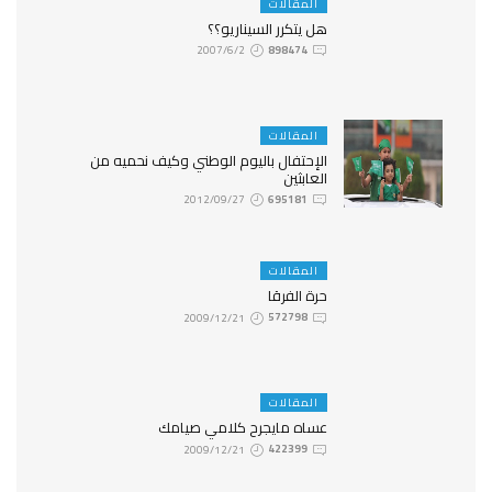
المقالات
هل يتكرر السيناريو؟؟
2007/6/2
898474
المقالات
الإحتفال باليوم الوطني وكيف نحميه من
العابثين
2012/09/27
695181
المقالات
حرة الفرقا
2009/12/21
572798
المقالات
عساه مايجرح كلامي صيامك
2009/12/21
422399