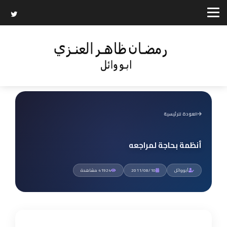
العودة للرئيسية
أنظمة بحاجة لمراجعه
أبووائل
2011/08/10
41924 مشاهدة