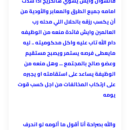
فالسؤال وايش يسوي هالخريج اذا سدت
امامه جميع الطرق والمعابر والأودية من
أن يكسب رزقه بالحلال اللي محله رب
العالمين وايش فائدة منعه من الوظيفه
دام الله تاب عليه واكل محكوميته .. ليه
مايعطى فرصه يستمر ويصبح مستقيم
وعضو صالح بالمجتمع ... وهل منعه من
الوظيفة يساعد على استقامته او يجبره
على ارتكاب المخالفات من اجل كسب قوت
يومه
والله بصراحة أنا أقول ما ألومه لو انحرف