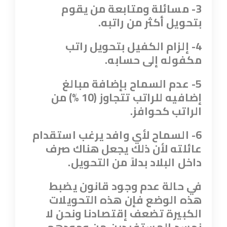
3- مسائلة ومتابعة من يقوم
بتحويل أكثر من راتبه
.
4- إلزام الكفيل بتحويل راتب
مكفوله إلى حسابه.
5- عدم السماح بإضافة مبالغ
إضافيه للراتب تتجاوز (10 %) من
الراتب كحوافز
.
6- السماح لأي وافد يرغب استقدام
عائلته لأن ذلك يجعل هناك صرف
داخل البلاد بدلاً من التحويل
.
في حالة عدم وجود قانون يضبط
هذه الوضع فإن هذه التحويلات
الكبيرة تضعف إقتصادنا ونحن لا
نحسد المستفيدين من وجودهم