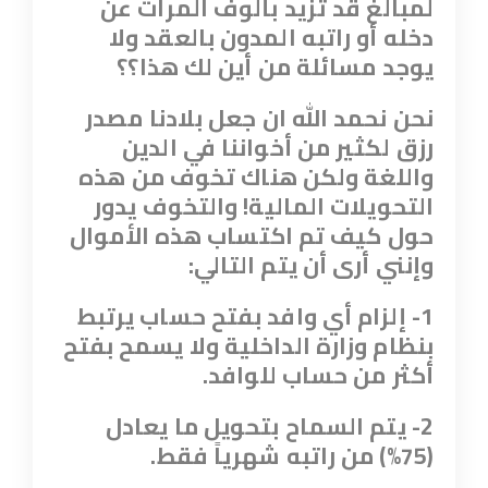
لمبالغ قد تزيد بألوف المرات عن
دخله أو راتبه المدون بالعقد ولا
يوجد مسائلة من أين لك هذا
؟؟
نحن نحمد الله ان جعل بلادنا مصدر
رزق لكثير من أخواننا في الدين
واللغة ولكن هناك تخوف من هذه
التحويلات المالية! والتخوف يدور
حول كيف تم اكتساب هذه الأموال
وإنني أرى أن يتم التالي
:
1- إلزام أي وافد بفتح حساب يرتبط
بنظام وزارة الداخلية ولا يسمح بفتح
أكثر من حساب للوافد
.
2- يتم السماح بتحويل ما يعادل
(75%) من راتبه شهرياً فقط
.