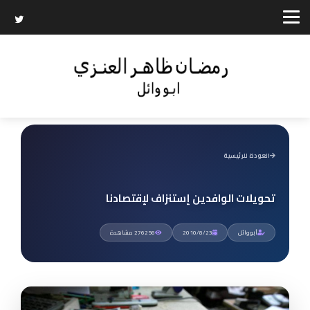
العودة للرئيسية
تحويلات الوافدين إستنزاف لإقتصادنا
أبووائل
2010/8/23
276256 مشاهدة