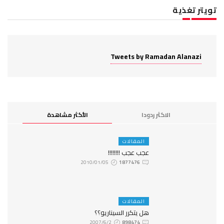
تويتر تغذية
Tweets by Ramadan Alanazi
الاكثر ردودا
الأكثر مشاهدة
المقالات
عجب عجب !!!!!!!!
2010/01/05
1877476
المقالات
هل يتكرر السيناريو؟؟
2007/6/2
898474