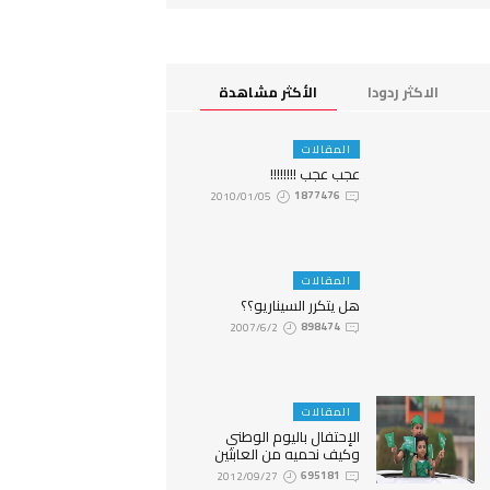
الاكثر ردودا
الأكثر مشاهدة
المقالات
عجب عجب !!!!!!!!
2010/01/05
1877476
المقالات
هل يتكرر السيناريو؟؟
2007/6/2
898474
المقالات
الإحتفال باليوم الوطني
وكيف نحميه من العابثين
2012/09/27
695181