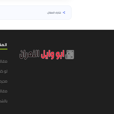
شارك المقال:
المق
مقال
لو ك
مجرد
مقالا
بالشع