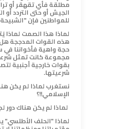
مطلقة فأي تقهقر أو ترا
الجيش أو حتى التردد أو ا
للمواطنين فإن "الشبيحة"
لماذا هذا الصمت لماذا يُ
هذه القوات المدججة هل ن
حجة واهية فأخواننا في س
مجموعة كانت تمثل شرعية 
بقوات خارجية أجنبية لت
شرعيتها.
نستغرب لماذا لم يكن هنا
الإسلامي!!؟
لماذا لم يكن هناك دور لج
لماذا "الحلف الأطلسي" ي
مؤتمراتنا ومنظماتنا لا 