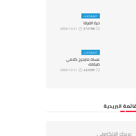
المقالات
حرة الفرقا
2009/12/21
572798
المقالات
عساه مايجرح كلامي
صيامك
2009/12/21
422399
ائمة البريدية
:بريدك الالكتروني