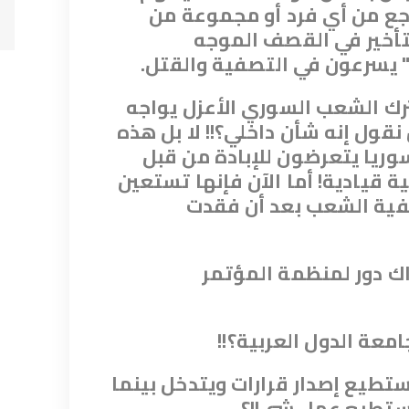
جع من أي فرد أو مجموعة من
لتأخير في القصف الموجه
 يسرعون في التصفية والقتل.
ترك الشعب السوري الأعزل يواجه
قول إنه شأن داخلي؟!! لا بل هذه
وريا يتعرضون للإبادة من قبل
قيادية! أما الآن فإنها تستعين
صفية الشعب بعد أن فقدت
ك دور لمنظمة المؤتمر
امعة الدول العربية؟!!
ستطيع إصدار قرارات ويتدخل بينما
تستطيع عمل شي!!؟