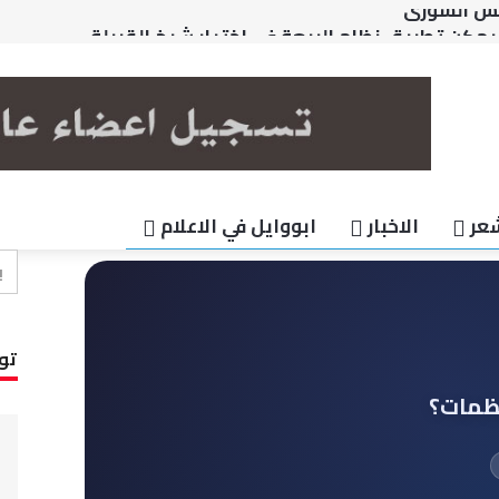
مكن تطبيق نظام البيعة في إختيار شيخ القبيلة
يده
ة الخارجية الإسرائيلية تعطي القطريين محاضرة في الديمقرا
 نفسي
س الشورى
عر
الاخبار
ابووايل في الاعلام
تو
نظمات؟