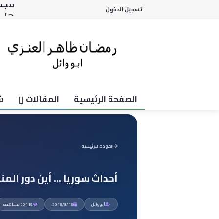
هل ي
تسجيل الدخول
النض
وزير
ألم
مجل
الصفحة الرئيسية
المقالات
ش
العودة للرئيسية
أحداث سوريا ... أين دور الم
أبووائل
2013/8/13
66119 مشاهدة