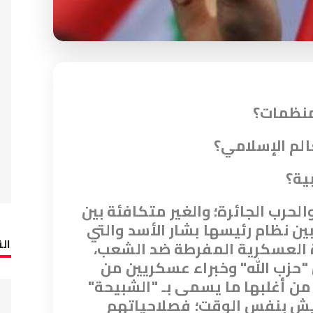
لمنظمات
؟
الم الإسلامي؟
ية؟
الحرب الجائرة؛ والغير متكافئة بين
ن نظام رئيسها بشار الأسد والتي
الق
ة العسكرية المفرطة ضد الشعب،
"حزب الله" وخبراء عسكريين من
من أغلبها ما يسمى بـ "الشبيحة"
ش بنفس الوقت؛ فصلاحياتهم