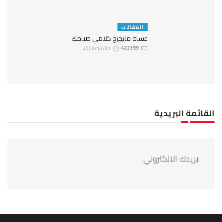
المقالات
عساه مايجرح كلامي صيامك
2009/12/21
422399
القائمة البريدية
:بريدك الالكتروني