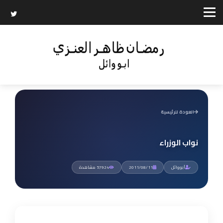
العودة للرئيسية
نواب الوزراء
أبووائل
2011/08/11
57924 مشاهدة