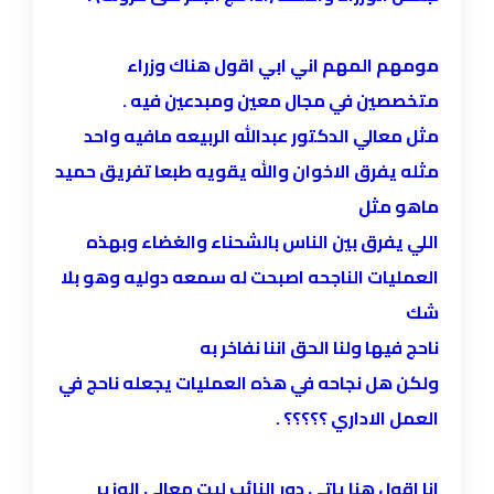
مومهم المهم اني ابي اقول هناك وزراء
متخصصين في مجال معين ومبدعين فيه .
مثل معالي الدكتور عبدالله الربيعه مافيه واحد
مثله يفرق الاخوان والله يقويه طبعا تفريق حميد
ماهو مثل
اللي يفرق بين الناس بالشحناء والغضاء وبهذه
العمليات الناجحه اصبحت له سمعه دوليه وهو بلا
شك
ناحج فيها ولنا الحق اننا نفاخر به
ولكن هل نجاحه في هذه العمليات يجعله ناحج في
العمل الاداري ؟؟؟؟؟ .
انا اقول هنا ياتي دور النائب ليت معالي الوزير