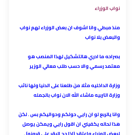
نواب الوزراء
منذ مبطي وانا اشوف ان بعض الوزراء لهم نواب
والبعض بلا نواب
بصراحه ما ادري هالتشكيل لهذا المنصب هو
معتمد رسمي والا حسب طلب معالي الوزير
وزارة الداخليه مثلا من طلعنا على الدنيا ولها نائب
وزارة التربيه ماشاء الله الان نواب بالجمله
وانا يالربع لو ان رايي حولكم وحواليكم بس . لكن
هذا لحاله يكفيني ان اقول رايي ويمكن يوصل
لبعض الوزراء واعتقد (اذا حج البقر على قرونه) .