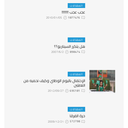
المقالات
عجب عجب !!!!!!!!
2010/01/05
1877476
المقالات
هل يتكرر السيناريو؟؟
2007/6/2
898474
المقالات
الإحتفال باليوم الوطني وكيف نحميه من
العابثين
2012/09/27
695181
المقالات
حرة الفرقا
2009/12/21
572798