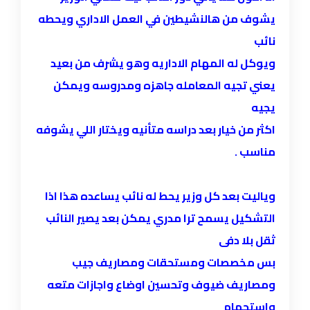
يشوف من هالنشيطين في العمل الاداري ويحطه
نائب
ويوكل له المهام الاداريه وهو يشرف من بعيد
يعني تجيه المعامله جاهزه ومدروسه ويمكن
يجيه
اكثر من خيار بعد دراسه متأنيه ويختار اللي يشوفه
مناسب .
وياليت بعد كل وزير يحط له نائب يساعده هذا اذا
التشكيل يسمح ترا مدري يمكن بعد يصير النائب
ثقل بلا دفى
بس مخصصات ومستحقات ومصاريف جيب
ومصاريف ضيوف وتحسين اوضاع واجازات متعه
واستجمام