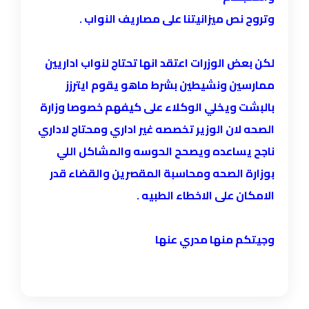
وتروح نص ميزانيتنا على مصاريف النواب .
لكن بعض الوزرات اعتقد انها تحتاج لنواب اداريين
ممارسين ونشيطين بشرط ماهو يقوم ايترزز
بالبشت ويخلي الوكلاء على كيفهم خصوصا وزارة
الصحه لان الوزير تخصصه غير اداري ومحتاج لاداري
ناجح يساعده ويصحح الحوسه والمشاكل اللي
بوزارة الصحه ومحاسبة المقصرين والقضاء قدر
الامكان على الاخطاء الطبيه .
وجيتكم منها مدري عنها