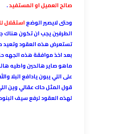
صالح العميل او المستفيد
.
وحتى لايصير الوضع
استقلال لل
الطرفين يجب ان تكون هناك ج
تستعرض هذه العقود وتعيد صيا
بعد اخذ موافقة هذه الجهه حت
ماهو صاير هالحين واطيه هال
على اللي يبون يادافع البلا وال
قول المثل حاك عقالي وين الل
لهذه العقود لرفع سيف البنود ا