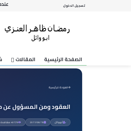
من ي
تسجيل الدخول
العق
تكثي
مراج
عندم
الصفحة الرئيسية
المقالات
ش
العودة للرئيسية
العقود ومن المسؤول عن صي
أبووائل
2011/08/10
40179 مشاهدة