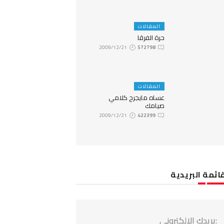
المقالات
حرة الفرقا
2009/12/21
572798
المقالات
عساه مايجرح كلامي
صيامك
2009/12/21
422399
ائمة البريدية
:بريدك الالكتروني