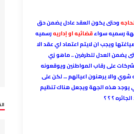
حاجه
وحتى يكون العقد عادل يضمن حق
هة رسميه سواء
قضائيه او إداريه
رسميه
غتها ويجب ان لايتم اعتماد اي عقد الا
ى يضمن العدل للطرفين ..
ماهو زي
شركات على رقاب المواطنين ويوقعونه
له شوي والا يرهنون اعيالهم
... لكن على
ي يوجد هذه الجهة ويجعل هناك تنظيم
لجائره ؟ ؟ ؟
الق