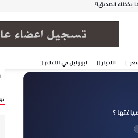
قف خلف ارتفاع العقارات
ود ومن المسؤول عن صياغتها ؟
ف التدريب واعطاء الدورات السلوكيه والأداريه
عة نظام المقررات
ا يخذلك الصديق!؟
عر
الاخبار
ابووايل في الاعلام
تو
اغتها ؟