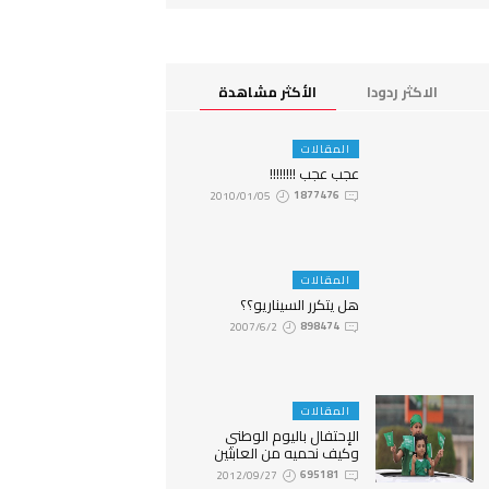
الاكثر ردودا
الأكثر مشاهدة
المقالات
عجب عجب !!!!!!!!
2010/01/05
1877476
المقالات
هل يتكرر السيناريو؟؟
2007/6/2
898474
المقالات
الإحتفال باليوم الوطني
وكيف نحميه من العابثين
2012/09/27
695181