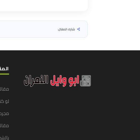
شارك المقال:
المق
مقال
لو ك
مجرد
مقالا
بالشع