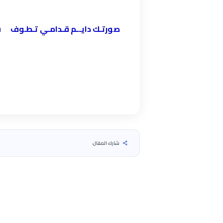
صورتـك دايــم قـدامـي تـطـوف فـي
شارك المقال: