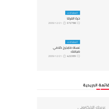
المقالات
حرة الفرقا
2009/12/21
572798
المقالات
عساه مايجرح كلامي
صيامك
2009/12/21
422399
ائمة البريدية
:بريدك الالكتروني