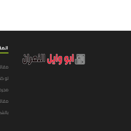
المق
مقال
لو ك
مجرد
مقالا
بالشع