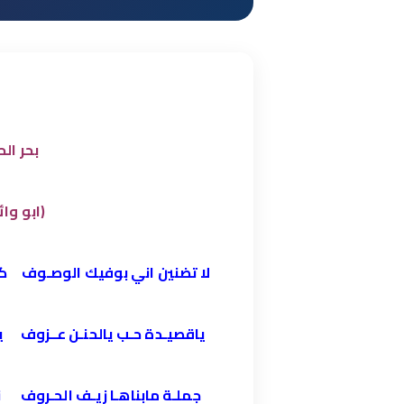
بحر الح
(ابو وائ
لا تضنين اني بوفيك الوصـوف كل 
ياقصيـدة حـب يالحنـن عــزوف يـا ق
جملـة مابناهـا زيـف الحـروف نابع