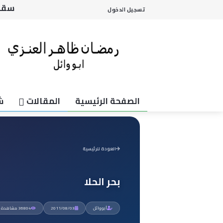
لاتل
تسجيل الدخول
استا
وانت
وجهه
سقوط
الصفحة الرئيسية
المقالات
ش
العودة للرئيسية
بحر الحلا
أبووائل
2011/08/03
36804 مشاهدة