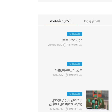
الاكثر ردودا
الأكثر مشاهدة
المقالات
عجب عجب !!!!!!!!
2010/01/05
1877476
المقالات
هل يتكرر السيناريو؟؟
2007/6/2
898474
المقالات
الإحتفال باليوم الوطني
وكيف نحميه من العابثين
2012/09/27
695181