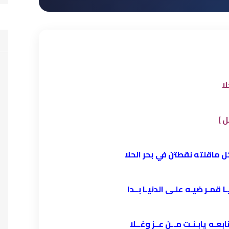
لا
ل )
ماقلته نقطتن في بحر الحلا
مـر ضيـه علـى الدنيـا بــدا
ـه يابـنـت مــن عــز وغــلا