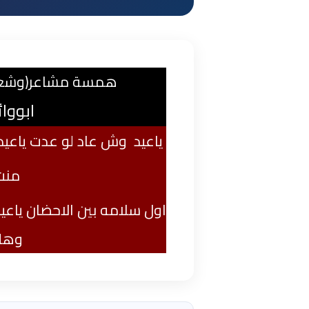
همسة مشاعر(وشعاد 
ابووا
ياعيد وش عاد لو عدت
ياعيد
منت
اول سلامه بين الاحضان ياعيد
وهلح