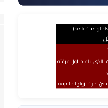
لو عدت ياعيد)
ئل
 الذي ياعيد اول
عرفته
ين مرت زولها ماعرفته