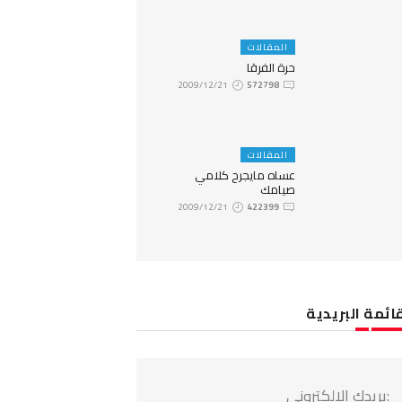
المقالات
حرة الفرقا
2009/12/21
572798
المقالات
عساه مايجرح كلامي
صيامك
2009/12/21
422399
ائمة البريدية
:بريدك الالكتروني