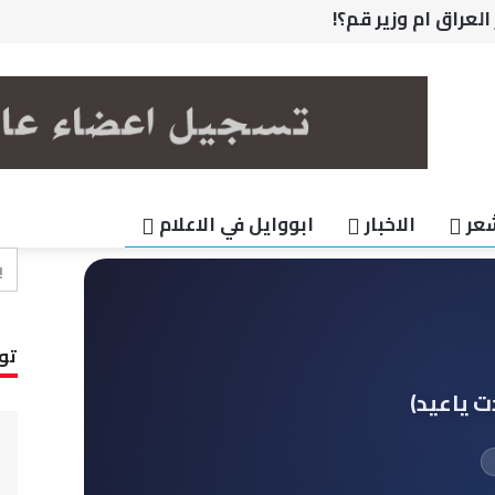
قول انا حررنا العبيد !!
 مخجل
 قصيدة
ث سوريا ... أين دور المنظمات؟
 العراق ام وزير قم؟!
عر
الاخبار
ابووايل في الاعلام
تو
 ياعيد)