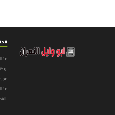
المق
مقال
لو ك
مجرد
مقالا
بالشع