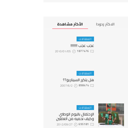
الاكثر ردودا
الأكثر مشاهدة
المقالات
عجب عجب !!!!!!!!
2010/01/05
1877476
المقالات
هل يتكرر السيناريو؟؟
2007/6/2
898474
المقالات
الإحتفال باليوم الوطني
وكيف نحميه من العابثين
2012/09/27
695181