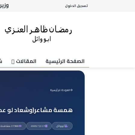
من ي
تسجيل الدخول
شيئ
احلى
أحدا
وزير
الصفحة الرئيسية
المقالات
ش
العودة للرئيسية
همسة مشاعر(وشعاد لو عدت
أبووائل
2009/12/21
31588 مشاهدة